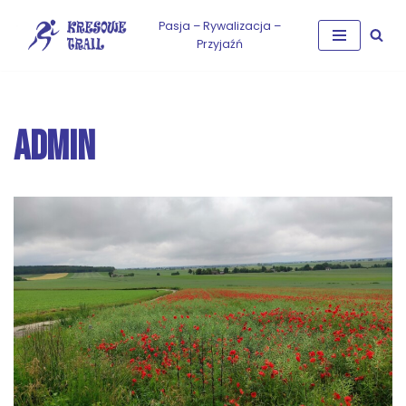
Pasja – Rywalizacja –
Przyjaźń
Przejdź
do
treści
ADMIN