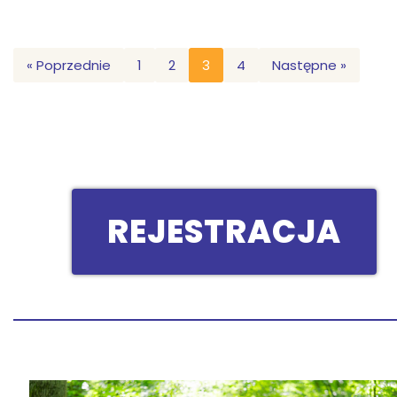
« Poprzednie
1
2
3
4
Następne »
REJESTRACJA