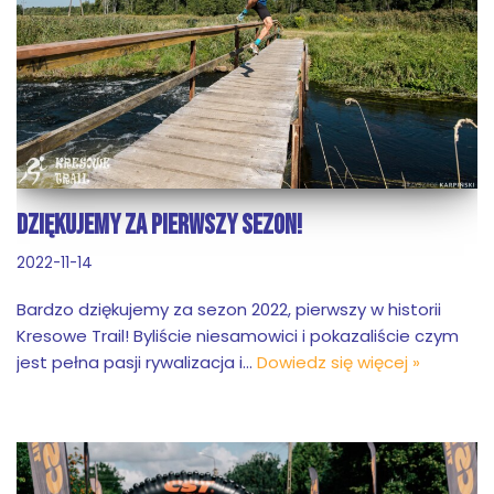
DZIĘKUJEMY ZA PIERWSZY SEZON!
2022-11-14
Bardzo dziękujemy za sezon 2022, pierwszy w historii
Kresowe Trail! Byliście niesamowici i pokazaliście czym
jest pełna pasji rywalizacja i…
Dowiedz się więcej »