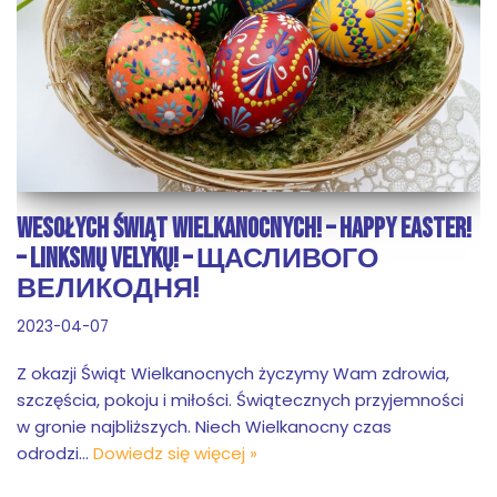
WESOŁYCH ŚWIĄT WIELKANOCNYCH! – HAPPY EASTER!
– LINKSMŲ VELYKŲ! – ЩАСЛИВОГО
ВЕЛИКОДНЯ!
2023-04-07
Z okazji Świąt Wielkanocnych życzymy Wam zdrowia,
szczęścia, pokoju i miłości. Świątecznych przyjemności
w gronie najbliższych. Niech Wielkanocny czas
odrodzi…
Dowiedz się więcej »