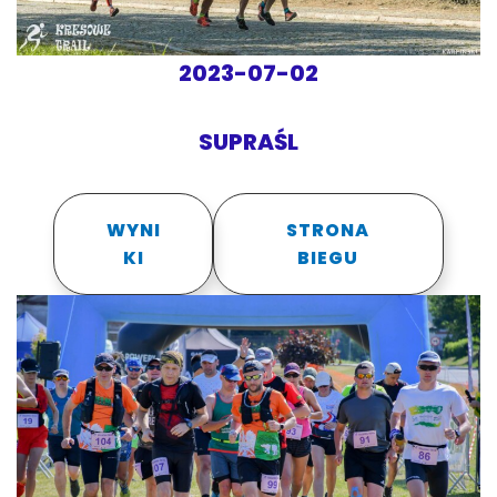
2023-07-02
SUPRAŚL
WYNI
STRONA
KI
BIEGU