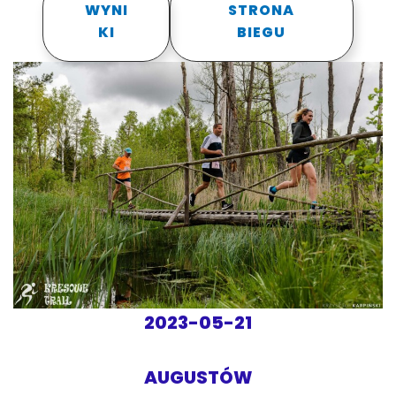
WYNI
STRONA
KI
BIEGU
2023-05-21
AUGUSTÓW