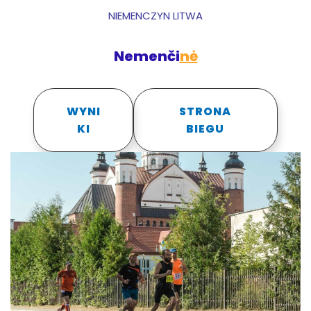
NIEMENCZYN LITWA
Nemenči
nė
WYNI
STRONA
KI
BIEGU