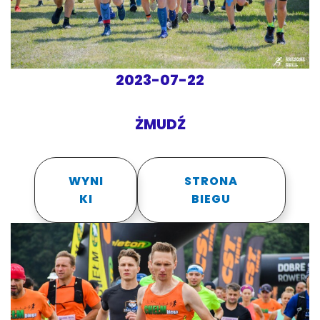
2023-07-22
ŻMUDŹ
WYNI
STRONA
KI
BIEGU