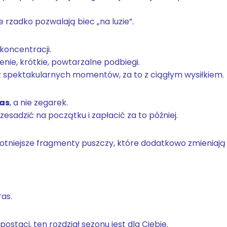
re rzadko pozwalają biec „na luzie”.
koncentracji.
nie, krótkie, powtarzalne podbiegi.
ez spektakularnych momentów, za to z ciągłym wysiłkiem.
as
, a nie zegarek.
sadzić na początku i zapłacić za to później.
wilgotniejsze fragmenty puszczy, które dodatkowo zmieniają
ras.
 postaci, ten rozdział sezonu jest dla Ciebie.