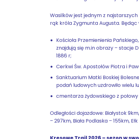
Wasilków jest jednym z najstarszych 
rąk króla Zygmunta Augusta. Będąc 
Kościoła Przemienienia Pańskiego
znajdują się m.in obrazy – stacje
1886 r;
Cerkwi Św. Apostołów Piotra i Pawł
Sanktuarium Matki Boskiej Bolesnej
podań ludowych uzdrowiło wielu lu
cmentarza żydowskiego z połowy 
Odległości dojazdowe: Białystok 9km,
– 297km, Biała Podlaska – 155km, Eł
Kresowe Trail 2026 – sezon w swo