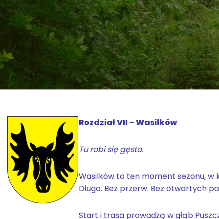
Rozdział VII – Wasilków
Tu robi się gęsto.
Wasilków to ten moment sezonu, w kt
Długo. Bez przerw. Bez otwartych p
Start i trasa prowadzą w głąb Puszc