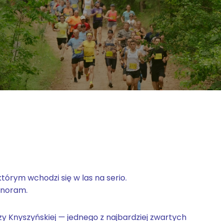
órym wchodzi się w las na serio.
anoram.
zy Knyszyńskiej — jednego z najbardziej zwartych