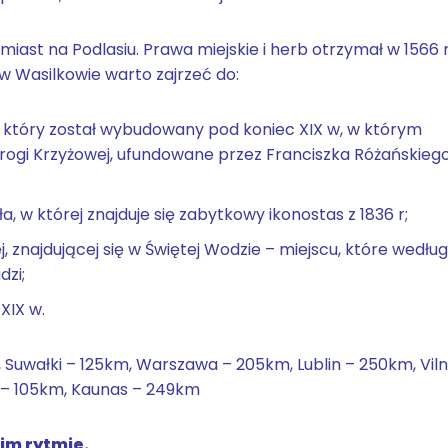
miast na Podlasiu. Prawa miejskie i herb otrzymał w 1566 r
w Wasilkowie warto zajrzeć do:
, który został wybudowany pod koniec XIX w, w którym
 Drogi Krzyżowej, ufundowane przez Franciszka Różańskieg
a, w której znajduje się zabytkowy ikonostas z 1836 r;
, znajdującej się w Świętej Wodzie – miejscu, które według
dzi;
XIX w.
 Suwałki – 125km, Warszawa – 205km, Lublin – 250km, Viln
k – 105km, Kaunas – 249km
im rytmie.