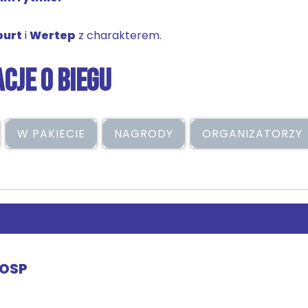
purt
i
Wertep
z charakterem.
CJE O BIEGU
W PAKIECIE
NAGRODY
ORGANIZATORZY
 OSP