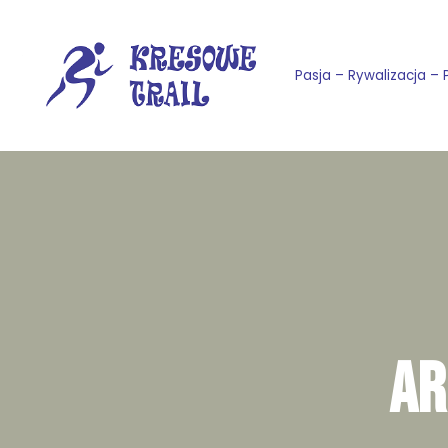
Przejdź
Pasja – Rywalizacja – 
do
treści
AR