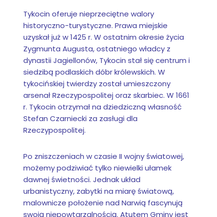
Tykocin oferuje nieprzeciętne walory
historyczno-turystyczne. Prawa miejskie
uzyskał już w 1425 r. W ostatnim okresie życia
Zygmunta Augusta, ostatniego władcy z
dynastii Jagiellonów, Tykocin stał się centrum i
siedzibą podlaskich dóbr królewskich. W
tykocińskiej twierdzy został umieszczony
arsenał Rzeczypospolitej oraz skarbiec. W 1661
r. Tykocin otrzymał na dziedziczną własność
Stefan Czarniecki za zasługi dla
Rzeczypospolitej.
Po zniszczeniach w czasie II wojny światowej,
możemy podziwiać tylko niewielki ułamek
dawnej świetności. Jednak układ
urbanistyczny, zabytki na miarę światową,
malownicze położenie nad Narwią fascynują
swoją niepowtarzalnością. Atutem Gminy jest