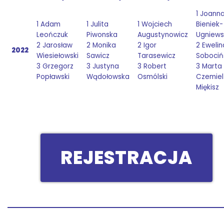
1 Joann
1 Adam
1 Julita
1 Wojciech
Bieniek-
Leończuk
Piwonska
Augustynowicz
Ugniews
2 Jarosław
2 Monika
2 Igor
2 Ewelin
2022
Wiesiełowski
Sawicz
Tarasewicz
Sobociń
3 Grzegorz
3 Justyna
3 Robert
3 Marta
Popławski
Wądołowska
Osmólski
Czemiel
Miękisz
REJESTRACJA