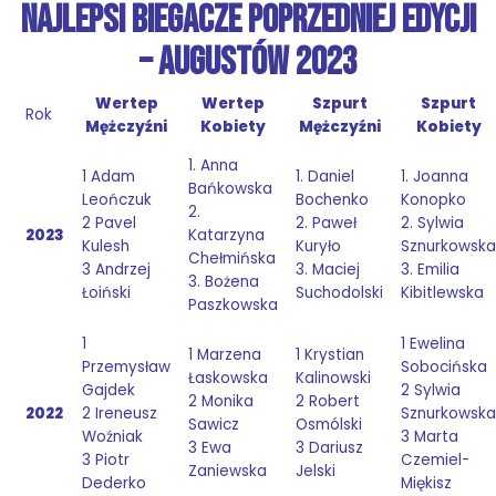
NAJLEPSI BIEGACZE POPRZEDNIEJ EDYCJI
– AUGUSTÓW 2023
Wertep
Wertep
Szpurt
Szpurt
Rok
Mężczyźni
Kobiety
Mężczyźni
Kobiety
1. Anna
1 Adam
1. Daniel
1. Joanna
Bańkowska
Leończuk
Bochenko
Konopko
2.
2 Pavel
2. Paweł
2. Sylwia
2023
Katarzyna
Kulesh
Kuryło
Sznurkowska
Chełmińska
3 Andrzej
3. Maciej
3. Emilia
3. Bożena
Łoiński
Suchodolski
Kibitlewska
Paszkowska
1
1 Ewelina
1 Marzena
1 Krystian
Przemysław
Sobocińska
Łaskowska
Kalinowski
Gajdek
2 Sylwia
2 Monika
2 Robert
2022
2 Ireneusz
Sznurkowska
Sawicz
Osmólski
Woźniak
3 Marta
3 Ewa
3 Dariusz
3 Piotr
Czemiel-
Zaniewska
Jelski
Dederko
Miękisz