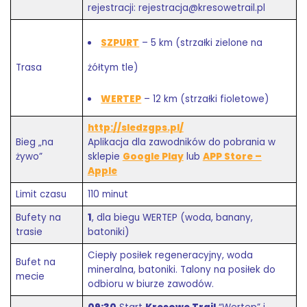
rejestracji: rejestracja@kresowetrail.pl
SZPURT
– 5 km (strzałki zielone na
Trasa
żółtym tle)
WERTEP
– 12 km (strzałki fioletowe)
http://sledzgps.pl/
Bieg „na
Aplikacja dla zawodników do pobrania w
żywo”
sklepie
Google Play
lub
APP Store –
Apple
Limit czasu
110 minut
Bufety na
1
, dla biegu WERTEP (woda, banany,
trasie
batoniki)
Ciepły posiłek regeneracyjny, woda
Bufet na
mineralna, batoniki. Talony na posiłek do
mecie
odbioru w biurze zawodów.