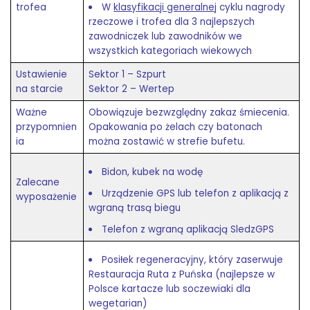
trofea
W
klasyfikacji generalnej
cyklu nagrody
rzeczowe i trofea dla 3 najlepszych
zawodniczek lub zawodników we
wszystkich kategoriach wiekowych
Ustawienie
Sektor 1 – Szpurt
na starcie
Sektor 2 – Wertep
Ważne
Obowiązuje bezwzględny zakaz śmiecenia.
przypomnien
Opakowania po żelach czy batonach
ia
można zostawić w strefie bufetu.
Bidon, kubek na wodę
Zalecane
Urządzenie GPS lub telefon z aplikacją z
wyposażenie
wgraną trasą biegu
Telefon z wgraną aplikacją SledzGPS
Posiłek regeneracyjny, który zaserwuje
Restauracja Ruta z Puńska (najlepsze w
Polsce kartacze lub soczewiaki dla
wegetarian)