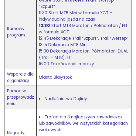
09:30
Start
Kresowe Trail
“Wertep” i
“Szpurt”
11:30 Start MTB Mini w formule XCT –
indywidualna jazda na czas
12:30
Start MTB Maraton / Półmaraton / FIT
Ramowy
w formule XCT
program
12:45 Dekoracje Trail “Szpurt”, Trail “Wertep”
13:15 Dekoracja MTB Mini
15:00 Dekoracja Maraton, Półmaraton, DUAL
(Trail + MTB), FIT
16:00 Zakończenie imprezy
Wsparcie dla
Miasto Białystok
organizacji
Pomoc w
przeprowadz
Nadleśnictwo Dojlidy
eniu
Trofea dla 3 najlepszych zawodniczek
lub zawodników we wszystkich kategoriach
wiekowych
Nagrody,